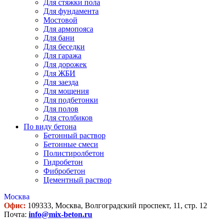
Для стяжки пола
Для фундамента
Мостовой
Для армопояса
Для бани
Для беседки
Для гаража
Для дорожек
Для ЖБИ
Для заезда
Для мощения
Для подбетонки
Для полов
Для столбиков
По виду бетона
Бетонный раствор
Бетонные смеси
Полистиролбетон
Гидробетон
Фибробетон
Цементный раствор
Москва
Офис:
109333, Москва, Волгоградский проспект, 11, стр. 12
Почта:
info@mix-beton.ru