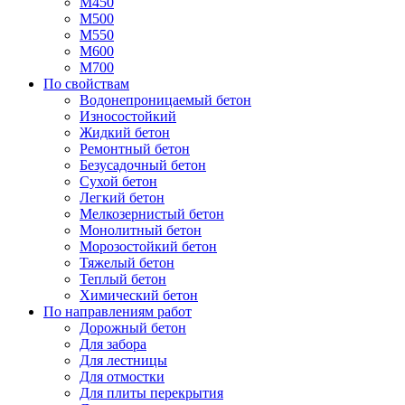
М450
М500
М550
М600
М700
По свойствам
Водонепроницаемый бетон
Износостойкий
Жидкий бетон
Ремонтный бетон
Безусадочный бетон
Сухой бетон
Легкий бетон
Мелкозернистый бетон
Монолитный бетон
Морозостойкий бетон
Тяжелый бетон
Теплый бетон
Химический бетон
По направлениям работ
Дорожный бетон
Для забора
Для лестницы
Для отмостки
Для плиты перекрытия