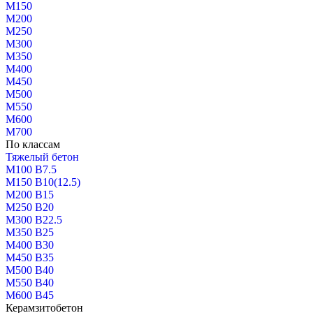
М150
М200
М250
М300
М350
М400
М450
М500
М550
М600
М700
По классам
Тяжелый бетон
М100 В7.5
М150 В10(12.5)
М200 В15
М250 В20
М300 В22.5
М350 В25
М400 В30
М450 В35
М500 В40
М550 В40
М600 В45
Керамзитобетон