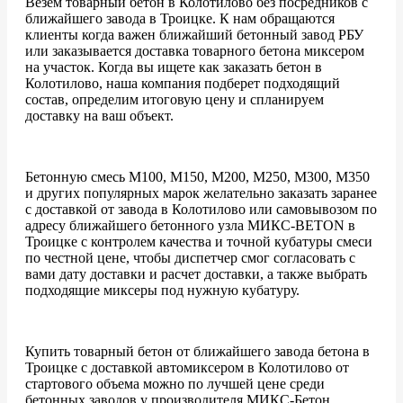
Везем товарный бетон в Колотилово без посредников с
ближайшего завода в Троицке. К нам обращаются
клиенты когда важен ближайший бетонный завод РБУ
или заказывается доставка товарного бетона миксером
на участок. Когда вы ищете как заказать бетон в
Колотилово, наша компания подберет подходящий
состав, определим итоговую цену и спланируем
доставку на ваш объект.
Бетонную смесь М100, М150, М200, М250, М300, М350
и других популярных марок желательно заказать заранее
с доставкой от завода в Колотилово или самовывозом по
адресу ближайшего бетонного узла МИКС-BETON в
Троицке с контролем качества и точной кубатуры смеси
по честной цене, чтобы диспетчер смог согласовать с
вами дату доставки и расчет доставки, а также выбрать
подходящие миксеры под нужную кубатуру.
Купить товарный бетон от ближайшего завода бетона в
Троицке с доставкой автомиксером в Колотилово от
стартового объема можно по лучшей цене среди
бетонных заводов у производителя МИКС-Бетон.