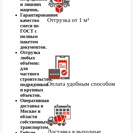
и лишних
наценок.
Гарантированное
Отгрузка от 1 м³
качество
смеси по
ГОСТ с
полным
пакетом
документов.
Отгрузка
любых
объёмов:
для
частного
строительства,
Оплата удобным способом
подрядчиков
и крупных
объектов.
Оперативная
доставка в
Москве и
области
собственным
транспортом.
Доставка в выходные
Гибкие