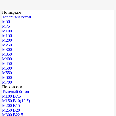
По маркам
Товарный бетон
М50
М75
М100
М150
М200
М250
М300
М350
М400
М450
М500
М550
М600
М700
По классам
Тяжелый бетон
М100 В7.5
М150 В10(12.5)
М200 В15
М250 В20
М300 В22.5