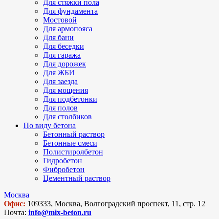
Для стяжки пола
Для фундамента
Мостовой
Для армопояса
Для бани
Для беседки
Для гаража
Для дорожек
Для ЖБИ
Для заезда
Для мощения
Для подбетонки
Для полов
Для столбиков
По виду бетона
Бетонный раствор
Бетонные смеси
Полистиролбетон
Гидробетон
Фибробетон
Цементный раствор
Москва
Офис:
109333, Москва, Волгоградский проспект, 11, стр. 12
Почта:
info@mix-beton.ru