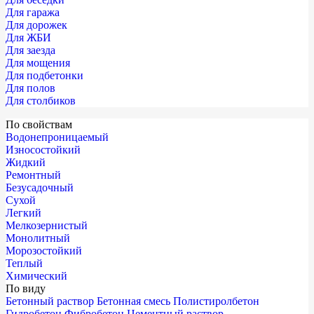
Для гаража
Для дорожек
Для ЖБИ
Для заезда
Для мощения
Для подбетонки
Для полов
Для столбиков
По свойствам
Водонепроницаемый
Износостойкий
Жидкий
Ремонтный
Безусадочный
Сухой
Легкий
Мелкозернистый
Монолитный
Морозостойкий
Теплый
Химический
По виду
Бетонный раствор
Бетонная смесь
Полистиролбетон
Гидробетон
Фибробетон
Цементный раствор