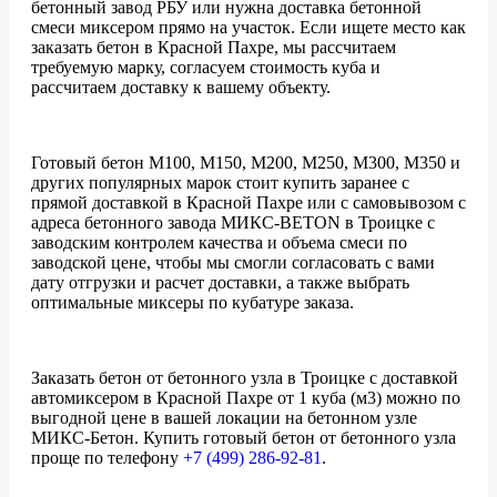
бетонный завод РБУ или нужна доставка бетонной
смеси миксером прямо на участок. Если ищете место как
заказать бетон в Красной Пахре, мы рассчитаем
требуемую марку, согласуем стоимость куба и
рассчитаем доставку к вашему объекту.
Готовый бетон М100, М150, М200, М250, М300, М350 и
других популярных марок стоит купить заранее с
прямой доставкой в Красной Пахре или с самовывозом с
адреса бетонного завода МИКС-BETON в Троицке с
заводским контролем качества и объема смеси по
заводской цене, чтобы мы смогли согласовать с вами
дату отгрузки и расчет доставки, а также выбрать
оптимальные миксеры по кубатуре заказа.
Заказать бетон от бетонного узла в Троицке с доставкой
автомиксером в Красной Пахре от 1 куба (м3) можно по
выгодной цене в вашей локации на бетонном узле
МИКС-Бетон. Купить готовый бетон от бетонного узла
проще по телефону
+7 (499)
286-92-81
.