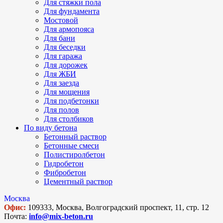
Для стяжки пола
Для фундамента
Мостовой
Для армопояса
Для бани
Для беседки
Для гаража
Для дорожек
Для ЖБИ
Для заезда
Для мощения
Для подбетонки
Для полов
Для столбиков
По виду бетона
Бетонный раствор
Бетонные смеси
Полистиролбетон
Гидробетон
Фибробетон
Цементный раствор
Москва
Офис:
109333, Москва, Волгоградский проспект, 11, стр. 12
Почта:
info@mix-beton.ru