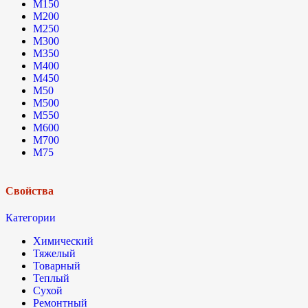
М150
М200
М250
М300
М350
М400
М450
М50
М500
М550
М600
М700
М75
Свойства
Категории
Химический
Тяжелый
Товарный
Теплый
Сухой
Ремонтный