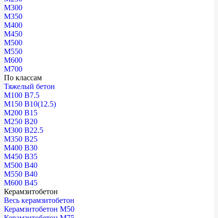
М300
М350
М400
М450
М500
М550
М600
М700
По классам
Тяжелый бетон
М100 В7.5
М150 В10(12.5)
М200 В15
М250 В20
М300 В22.5
М350 В25
М400 В30
М450 В35
М500 В40
М550 В40
М600 В45
Керамзитобетон
Весь керамзитобетон
Керамзитобетон М50
Керамзитобетон М75