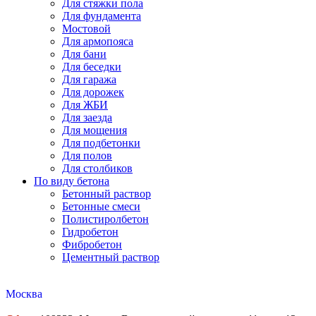
Для стяжки пола
Для фундамента
Мостовой
Для армопояса
Для бани
Для беседки
Для гаража
Для дорожек
Для ЖБИ
Для заезда
Для мощения
Для подбетонки
Для полов
Для столбиков
По виду бетона
Бетонный раствор
Бетонные смеси
Полистиролбетон
Гидробетон
Фибробетон
Цементный раствор
Москва