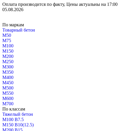
Оплата производится по факту, Цены актуальны на 17:00
05.08.2026
По маркам
Товарный бетон
М50
М75
М100
М150
М200
М250
М300
М350
М400
М450
М500
М550
М600
М700
По классам
Тяжелый бетон
М100 В7.5
М150 В10(12.5)
М200 В15