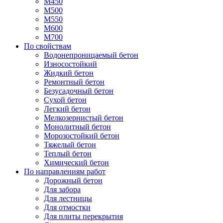
М450
М500
М550
М600
М700
По свойствам
Водонепроницаемый бетон
Износостойкий
Жидкий бетон
Ремонтный бетон
Безусадочный бетон
Сухой бетон
Легкий бетон
Мелкозернистый бетон
Монолитный бетон
Морозостойкий бетон
Тяжелый бетон
Теплый бетон
Химический бетон
По направлениям работ
Дорожный бетон
Для забора
Для лестницы
Для отмостки
Для плиты перекрытия