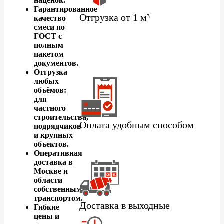
наценок.
Гарантированное
Отгрузка от 1 м³
качество
смеси по
ГОСТ с
полным
пакетом
документов.
Отгрузка
любых
объёмов:
для
частного
строительства,
Оплата удобным способом
подрядчиков
и крупных
объектов.
Оперативная
доставка в
Москве и
области
собственным
транспортом.
Доставка в выходные
Гибкие
цены и