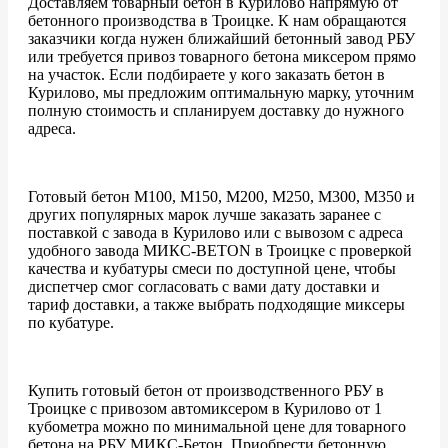
Доставляем товарный бетон в Курилово напрямую от
бетонного производства в Троицке. К нам обращаются
заказчики когда нужен ближайший бетонный завод РБУ
или требуется привоз товарного бетона миксером прямо
на участок. Если подбираете у кого заказать бетон в
Курилово, мы предложим оптимальную марку, уточним
полную стоимость и спланируем доставку до нужного
адреса.
Готовый бетон М100, М150, М200, М250, М300, М350 и
других популярных марок лучше заказать заранее с
поставкой с завода в Курилово или с вывозом с адреса
удобного завода МИКС-BETON в Троицке с проверкой
качества и кубатуры смеси по доступной цене, чтобы
диспетчер смог согласовать с вами дату доставки и
тариф доставки, а также выбрать подходящие миксеры
по кубатуре.
Купить готовый бетон от производственного РБУ в
Троицке с привозом автомиксером в Курилово от 1
кубометра можно по минимальной цене для товарного
бетона на РБУ МИКС-Бетон. Приобрести бетонную