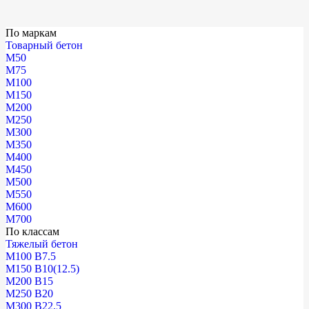
По маркам
Товарный бетон
М50
М75
М100
М150
М200
М250
М300
М350
М400
М450
М500
М550
М600
М700
По классам
Тяжелый бетон
М100 В7.5
М150 В10(12.5)
М200 В15
М250 В20
М300 В22.5