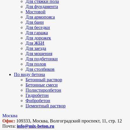
Для стяжки пола
Для фундамента
Мостовой
Для армопояса
Для бани
Для беседки
Для гаража
Для дорожек
Для ЖБИ
Для заезда
Для мощения
Для подбетонки
Для полов
Для столбиков
По виду бетона
Бетонный раствор
Бетонные смеси
Полистиролбетон
Гидробетон
Фибробетон
Цементный раствор
Москва
Офис:
109333, Москва, Волгоградский проспект, 11, стр. 12
Почта:
info@mix-beton.ru