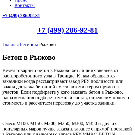
Контакты
+7 (499)
286-92-81
+7 (499)
286-92-81
Главная
Регионы
Рыжово
Бетон в Рыжово
Везем товарный бетон в Рыжово без лишних звеньев от
растворобетонного узла в Троицке. К нам обращаются
заказчики когда рассматривают завод РБУ поблизости или
важна доставка бетонной смеси автомиксером прямо на
участок. Если подбираете у кого заказать бетон в Рыжово,
наша компания подберет нужный состав, определим полную
стоимость и рассчитаем перевозку до участка заливки.
Смесь М100, М150, М200, М250, М300, М350 и других
популярных марок лучше заказать заранее с прямой поставкой
в Рыжово или с вывозом с адреса РБУ МИКС-BETON