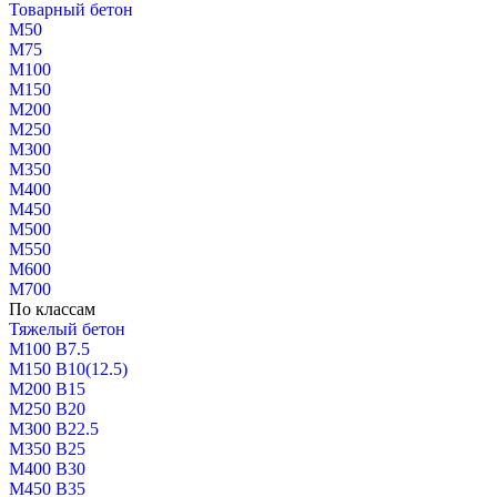
Товарный бетон
М50
М75
М100
М150
М200
М250
М300
М350
М400
М450
М500
М550
М600
М700
По классам
Тяжелый бетон
М100 В7.5
М150 В10(12.5)
М200 В15
М250 В20
М300 В22.5
М350 В25
М400 В30
М450 В35