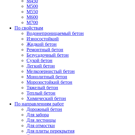
М450
М500
М550
М600
М700
По свойствам
Водонепроницаемый бетон
Износостойкий
Жидкий бетон
Ремонтный бетон
Безусадочный бетон
Сухой бетон
Легкий бетон
Мелкозернистый бетон
Монолитный бетон
Морозостойкий бетон
Тяжелый бетон
Теплый бетон
Химический бетон
По направлениям работ
Дорожный бетон
Для забора
Для лестницы
Для отмостки
Для плиты перекрытия