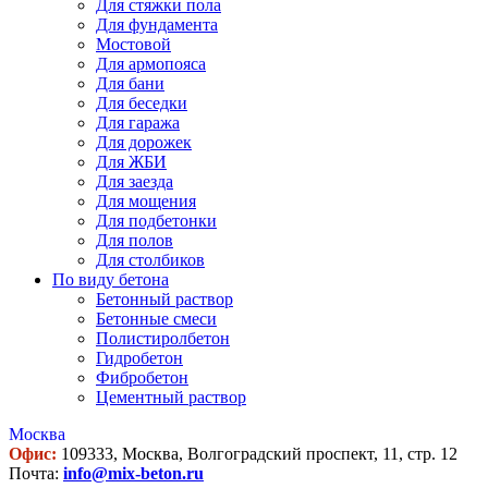
Для стяжки пола
Для фундамента
Мостовой
Для армопояса
Для бани
Для беседки
Для гаража
Для дорожек
Для ЖБИ
Для заезда
Для мощения
Для подбетонки
Для полов
Для столбиков
По виду бетона
Бетонный раствор
Бетонные смеси
Полистиролбетон
Гидробетон
Фибробетон
Цементный раствор
Москва
Офис:
109333, Москва, Волгоградский проспект, 11, стр. 12
Почта:
info@mix-beton.ru