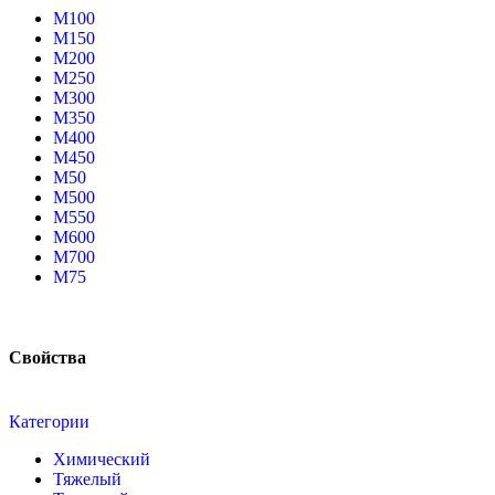
М100
М150
М200
М250
М300
М350
М400
М450
М50
М500
М550
М600
М700
М75
Свойства
Категории
Химический
Тяжелый