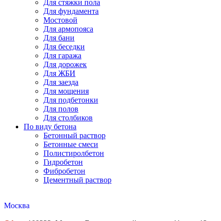
Для стяжки пола
Для фундамента
Мостовой
Для армопояса
Для бани
Для беседки
Для гаража
Для дорожек
Для ЖБИ
Для заезда
Для мощения
Для подбетонки
Для полов
Для столбиков
По виду бетона
Бетонный раствор
Бетонные смеси
Полистиролбетон
Гидробетон
Фибробетон
Цементный раствор
Москва