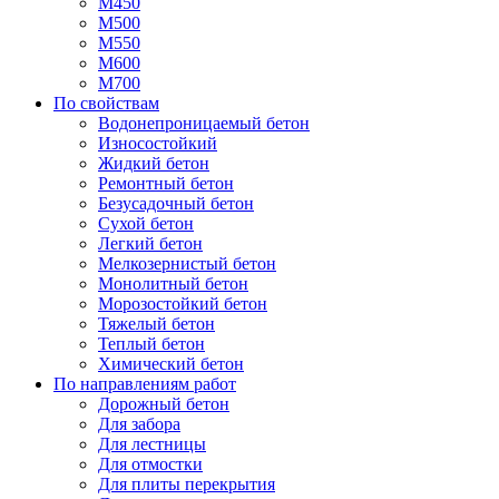
М450
М500
М550
М600
М700
По свойствам
Водонепроницаемый бетон
Износостойкий
Жидкий бетон
Ремонтный бетон
Безусадочный бетон
Сухой бетон
Легкий бетон
Мелкозернистый бетон
Монолитный бетон
Морозостойкий бетон
Тяжелый бетон
Теплый бетон
Химический бетон
По направлениям работ
Дорожный бетон
Для забора
Для лестницы
Для отмостки
Для плиты перекрытия