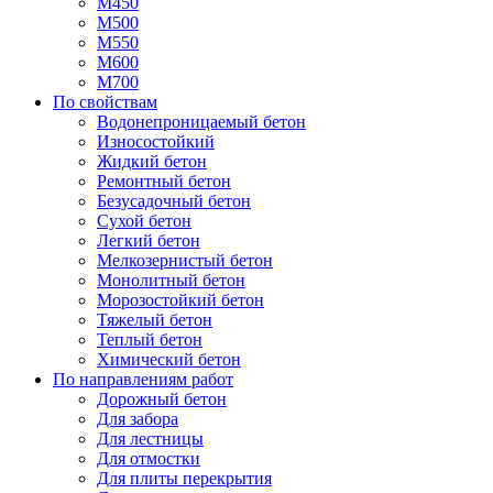
М450
М500
М550
М600
М700
По свойствам
Водонепроницаемый бетон
Износостойкий
Жидкий бетон
Ремонтный бетон
Безусадочный бетон
Сухой бетон
Легкий бетон
Мелкозернистый бетон
Монолитный бетон
Морозостойкий бетон
Тяжелый бетон
Теплый бетон
Химический бетон
По направлениям работ
Дорожный бетон
Для забора
Для лестницы
Для отмостки
Для плиты перекрытия