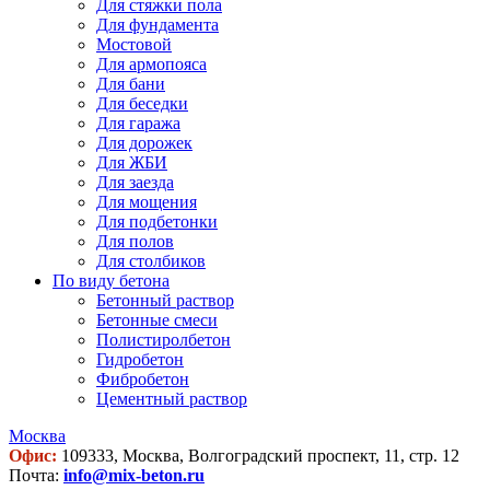
Для стяжки пола
Для фундамента
Мостовой
Для армопояса
Для бани
Для беседки
Для гаража
Для дорожек
Для ЖБИ
Для заезда
Для мощения
Для подбетонки
Для полов
Для столбиков
По виду бетона
Бетонный раствор
Бетонные смеси
Полистиролбетон
Гидробетон
Фибробетон
Цементный раствор
Москва
Офис:
109333, Москва, Волгоградский проспект, 11, стр. 12
Почта:
info@mix-beton.ru