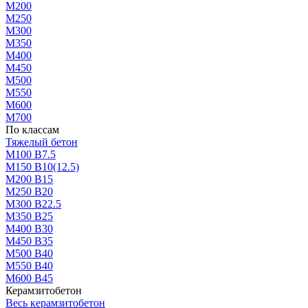
М200
М250
М300
М350
М400
М450
М500
М550
М600
М700
По классам
Тяжелый бетон
М100 В7.5
М150 В10(12.5)
М200 В15
М250 В20
М300 В22.5
М350 В25
М400 В30
М450 В35
М500 В40
М550 В40
М600 В45
Керамзитобетон
Весь керамзитобетон