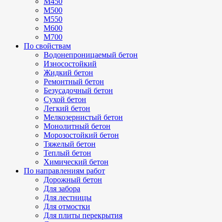
М450
М500
М550
М600
М700
По свойствам
Водонепроницаемый бетон
Износостойкий
Жидкий бетон
Ремонтный бетон
Безусадочный бетон
Сухой бетон
Легкий бетон
Мелкозернистый бетон
Монолитный бетон
Морозостойкий бетон
Тяжелый бетон
Теплый бетон
Химический бетон
По направлениям работ
Дорожный бетон
Для забора
Для лестницы
Для отмостки
Для плиты перекрытия