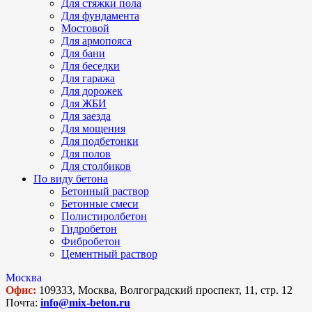
Для стяжки пола
Для фундамента
Мостовой
Для армопояса
Для бани
Для беседки
Для гаража
Для дорожек
Для ЖБИ
Для заезда
Для мощения
Для подбетонки
Для полов
Для столбиков
По виду бетона
Бетонный раствор
Бетонные смеси
Полистиролбетон
Гидробетон
Фибробетон
Цементный раствор
Москва
Офис:
109333, Москва, Волгоградский проспект, 11, стр. 12
Почта:
info@mix-beton.ru