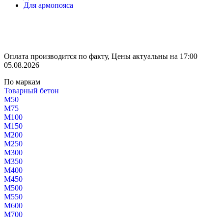
Для армопояса
Оплата производится по факту, Цены актуальны на 17:00
05.08.2026
По маркам
Товарный бетон
М50
М75
М100
М150
М200
М250
М300
М350
М400
М450
М500
М550
М600
М700