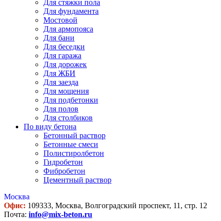
Для стяжки пола
Для фундамента
Мостовой
Для армопояса
Для бани
Для беседки
Для гаража
Для дорожек
Для ЖБИ
Для заезда
Для мощения
Для подбетонки
Для полов
Для столбиков
По виду бетона
Бетонный раствор
Бетонные смеси
Полистиролбетон
Гидробетон
Фибробетон
Цементный раствор
Москва
Офис:
109333, Москва, Волгоградский проспект, 11, стр. 12
Почта:
info@mix-beton.ru