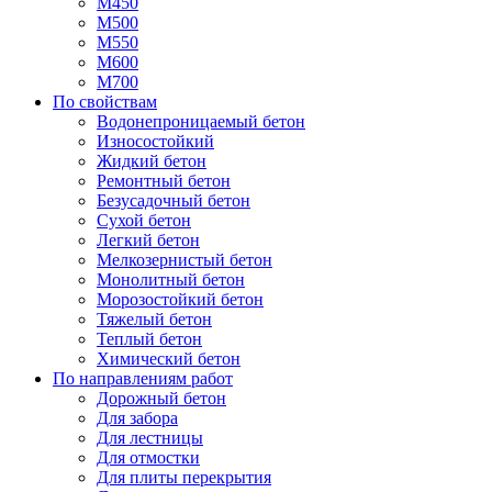
М450
М500
М550
М600
М700
По свойствам
Водонепроницаемый бетон
Износостойкий
Жидкий бетон
Ремонтный бетон
Безусадочный бетон
Сухой бетон
Легкий бетон
Мелкозернистый бетон
Монолитный бетон
Морозостойкий бетон
Тяжелый бетон
Теплый бетон
Химический бетон
По направлениям работ
Дорожный бетон
Для забора
Для лестницы
Для отмостки
Для плиты перекрытия