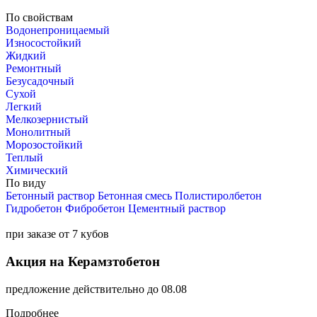
По свойствам
Водонепроницаемый
Износостойкий
Жидкий
Ремонтный
Безусадочный
Сухой
Легкий
Мелкозернистый
Монолитный
Морозостойкий
Теплый
Химический
По виду
Бетонный раствор
Бетонная смесь
Полистиролбетон
Гидробетон
Фибробетон
Цементный раствор
при заказе от 7 кубов
Акция на Керамзтобетон
предложение действительно до 08.08
Подробнее