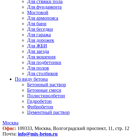
Для стяжки пола
Для фундамента
Мостовой
Для армопояса
Для бани
Для беседки
Для гаража
Для дорожек
Для ЖБИ
Для заезда
Для мощения
Для подбетонки
Для полов
Для столбиков
По виду бетона
Бетонный раствор
Бетонные смеси
Полистиролбетон
Гидробетон
Фибробетон
Цементный раствор
Москва
Офис:
109333, Москва, Волгоградский проспект, 11, стр. 12
Почта:
info@mix-beton.ru