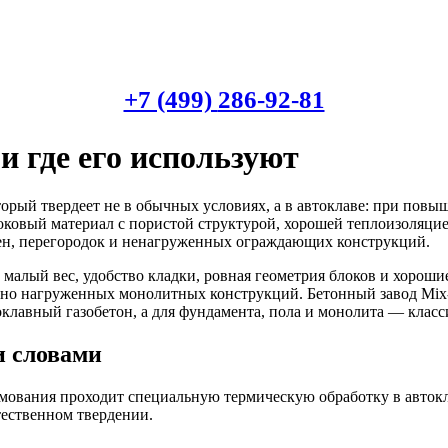
+7 (499)
286-92-81
и где его используют
орый твердеет не в обычных условиях, а в автоклаве: при повы
оковый материал с пористой структурой, хорошей теплоизоляци
тен, перегородок и ненагруженных ограждающих конструкций.
 малый вес, удобство кладки, ровная геометрия блоков и хорош
льно нагруженных монолитных конструкций. Бетонный завод Mix-
токлавный газобетон, а для фундамента, пола и монолита — клас
и словами
ования проходит специальную термическую обработку в автоклав
тественном твердении.