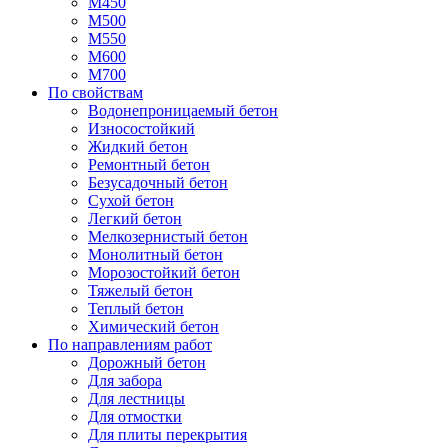
М450
М500
М550
М600
М700
По свойствам
Водонепроницаемый бетон
Износостойкий
Жидкий бетон
Ремонтный бетон
Безусадочный бетон
Сухой бетон
Легкий бетон
Мелкозернистый бетон
Монолитный бетон
Морозостойкий бетон
Тяжелый бетон
Теплый бетон
Химический бетон
По направлениям работ
Дорожный бетон
Для забора
Для лестницы
Для отмостки
Для плиты перекрытия