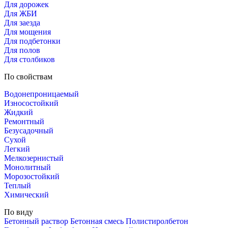
Для дорожек
Для ЖБИ
Для заезда
Для мощения
Для подбетонки
Для полов
Для столбиков
По свойствам
Водонепроницаемый
Износостойкий
Жидкий
Ремонтный
Безусадочный
Сухой
Легкий
Мелкозернистый
Монолитный
Морозостойкий
Теплый
Химический
По виду
Бетонный раствор
Бетонная смесь
Полистиролбетон