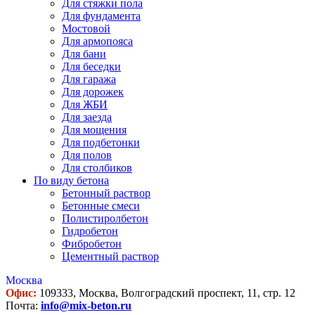
Для стяжки пола
Для фундамента
Мостовой
Для армопояса
Для бани
Для беседки
Для гаража
Для дорожек
Для ЖБИ
Для заезда
Для мощения
Для подбетонки
Для полов
Для столбиков
По виду бетона
Бетонный раствор
Бетонные смеси
Полистиролбетон
Гидробетон
Фибробетон
Цементный раствор
Москва
Офис:
109333, Москва, Волгоградский проспект, 11, стр. 12
Почта:
info@mix-beton.ru