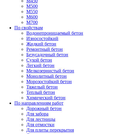
М450
М500
М550
М600
М700
По свойствам
Водонепроницаемый бетон
Износостойкий
Жидкий бетон
Ремонтный бетон
Безусадочный бетон
Сухой бетон
Легкий бетон
Мелкозернистый бетон
Монолитный бетон
Морозостойкий бетон
Тяжелый бетон
Теплый бетон
Химический бетон
По направлениям работ
Дорожный бетон
Для забора
Для лестницы
Для отмостки
Для плиты перекрытия