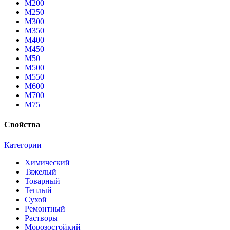
М200
М250
М300
М350
М400
М450
М50
М500
М550
М600
М700
М75
Свойства
Категории
Химический
Тяжелый
Товарный
Теплый
Сухой
Ремонтный
Растворы
Морозостойкий