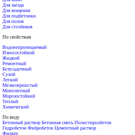
Для заезда
Для мощения
Для подбетонки
Для полов
Для столбиков
По свойствам
Водонепроницаемый
Износостойкий
Жидкий
Ремонтный
Безусадочный
Сухой
Легкий
Мелкозернистый
Монолитный
Морозостойкий
Теплый
Химический
По виду
Бетонный раствор
Бетонная смесь
Полистиролбетон
Гидробетон
Фибробетон
Цементный раствор
Фильтр