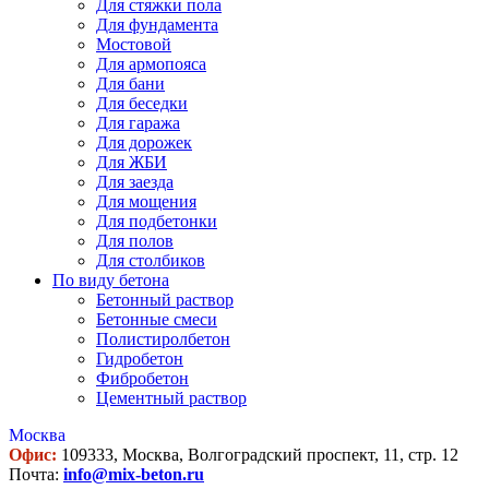
Для стяжки пола
Для фундамента
Мостовой
Для армопояса
Для бани
Для беседки
Для гаража
Для дорожек
Для ЖБИ
Для заезда
Для мощения
Для подбетонки
Для полов
Для столбиков
По виду бетона
Бетонный раствор
Бетонные смеси
Полистиролбетон
Гидробетон
Фибробетон
Цементный раствор
Москва
Офис:
109333, Москва, Волгоградский проспект, 11, стр. 12
Почта:
info@mix-beton.ru