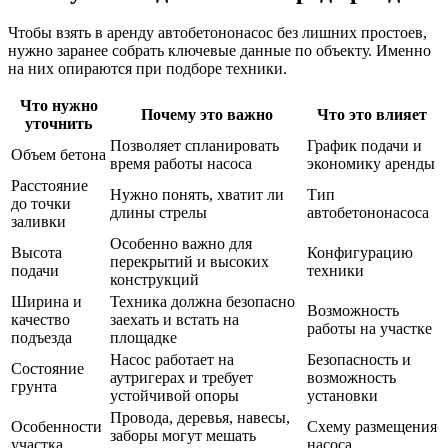
Чтобы взять в аренду автобетононасос без лишних простоев,
нужно заранее собрать ключевые данные по объекту. Именно
на них опираются при подборе техники.
Что нужно
Почему это важно
Что это влияет
уточнить
Позволяет спланировать
График подачи и
Объем бетона
время работы насоса
экономику аренды
Расстояние
Нужно понять, хватит ли
Тип
до точки
длины стрелы
автобетононасоса
заливки
Особенно важно для
Высота
Конфигурацию
перекрытий и высоких
подачи
техники
конструкций
Ширина и
Техника должна безопасно
Возможность
качество
заехать и встать на
работы на участке
подъезда
площадке
Насос работает на
Безопасность и
Состояние
аутригерах и требует
возможность
грунта
устойчивой опоры
установки
Провода, деревья, навесы,
Особенности
Схему размещения
заборы могут мешать
участка
насоса