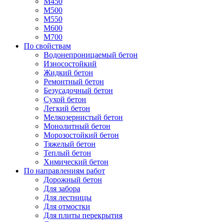
М450
М500
М550
М600
М700
По свойствам
Водонепроницаемый бетон
Износостойкий
Жидкий бетон
Ремонтный бетон
Безусадочный бетон
Сухой бетон
Легкий бетон
Мелкозернистый бетон
Монолитный бетон
Морозостойкий бетон
Тяжелый бетон
Теплый бетон
Химический бетон
По направлениям работ
Дорожный бетон
Для забора
Для лестницы
Для отмостки
Для плиты перекрытия