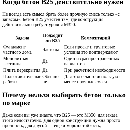
Когда бетон В25 действительно нужен
Не всегда есть смысл брать более прочную смесь только «с
запасом». Бетон В25 уместен там, где конструкция
действительно требует уровня М350.
Подходит
Задача
Комментарий
ли В25
Фундамент
Если проект и грунтовые
Часто да
частного дома
условия это подтверждают
Монолитная
Один из распространенных
Да
лестница
вариантов
Плита перекрытия
Да
При расчетной необходимости
Подготовительные
Обычно
Для этого часто используют
работы
нет
менее прочные смеси
Почему нельзя выбирать бетон только
по марке
Даже если вы уже знаете, что В25 — это М350, для заказа
этого недостаточно. Для одной конструкции нужна просто
прочность, для другой — еще и морозостойкость,