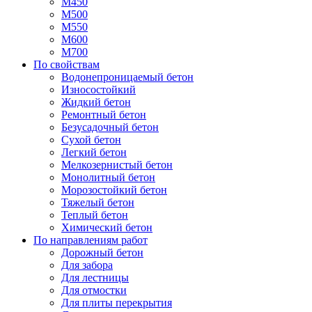
М450
М500
М550
М600
М700
По свойствам
Водонепроницаемый бетон
Износостойкий
Жидкий бетон
Ремонтный бетон
Безусадочный бетон
Сухой бетон
Легкий бетон
Мелкозернистый бетон
Монолитный бетон
Морозостойкий бетон
Тяжелый бетон
Теплый бетон
Химический бетон
По направлениям работ
Дорожный бетон
Для забора
Для лестницы
Для отмостки
Для плиты перекрытия