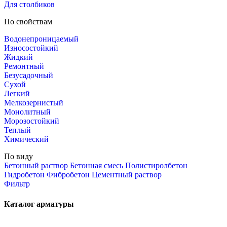
Для столбиков
По свойствам
Водонепроницаемый
Износостойкий
Жидкий
Ремонтный
Безусадочный
Сухой
Легкий
Мелкозернистый
Монолитный
Морозостойкий
Теплый
Химический
По виду
Бетонный раствор
Бетонная смесь
Полистиролбетон
Гидробетон
Фибробетон
Цементный раствор
Фильтр
Каталог арматуры