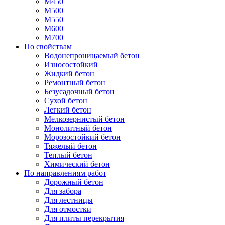
М450
М500
М550
М600
М700
По свойствам
Водонепроницаемый бетон
Износостойкий
Жидкий бетон
Ремонтный бетон
Безусадочный бетон
Сухой бетон
Легкий бетон
Мелкозернистый бетон
Монолитный бетон
Морозостойкий бетон
Тяжелый бетон
Теплый бетон
Химический бетон
По направлениям работ
Дорожный бетон
Для забора
Для лестницы
Для отмостки
Для плиты перекрытия