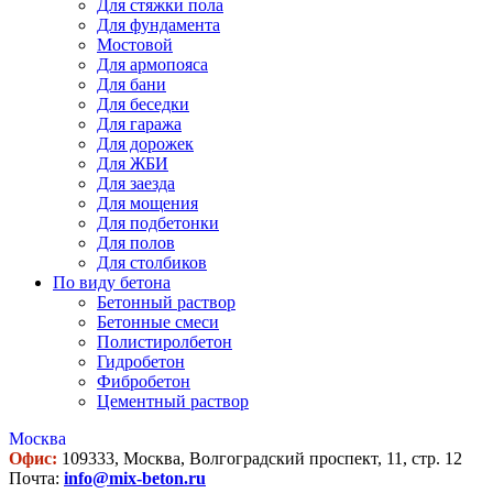
Для стяжки пола
Для фундамента
Мостовой
Для армопояса
Для бани
Для беседки
Для гаража
Для дорожек
Для ЖБИ
Для заезда
Для мощения
Для подбетонки
Для полов
Для столбиков
По виду бетона
Бетонный раствор
Бетонные смеси
Полистиролбетон
Гидробетон
Фибробетон
Цементный раствор
Москва
Офис:
109333, Москва, Волгоградский проспект, 11, стр. 12
Почта:
info@mix-beton.ru