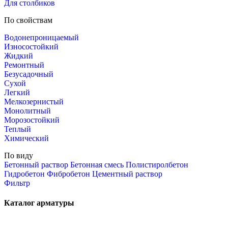
Для столбиков
По свойствам
Водонепроницаемый
Износостойкий
Жидкий
Ремонтный
Безусадочный
Сухой
Легкий
Мелкозернистый
Монолитный
Морозостойкий
Теплый
Химический
По виду
Бетонный раствор
Бетонная смесь
Полистиролбетон
Гидробетон
Фибробетон
Цементный раствор
Фильтр
Каталог арматуры