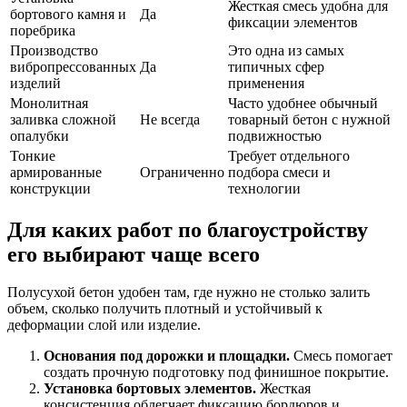
Жесткая смесь удобна для
бортового камня и
Да
фиксации элементов
поребрика
Производство
Это одна из самых
вибропрессованных
Да
типичных сфер
изделий
применения
Монолитная
Часто удобнее обычный
заливка сложной
Не всегда
товарный бетон с нужной
опалубки
подвижностью
Тонкие
Требует отдельного
армированные
Ограниченно
подбора смеси и
конструкции
технологии
Для каких работ по благоустройству
его выбирают чаще всего
Полусухой бетон удобен там, где нужно не столько залить
объем, сколько получить плотный и устойчивый к
деформации слой или изделие.
Основания под дорожки и площадки.
Смесь помогает
создать прочную подготовку под финишное покрытие.
Установка бортовых элементов.
Жесткая
консистенция облегчает фиксацию бордюров и