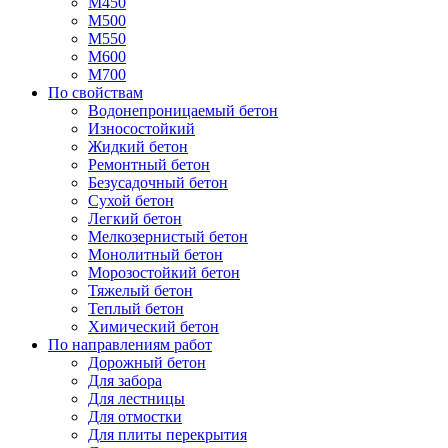
М450
М500
М550
М600
М700
По свойствам
Водонепроницаемый бетон
Износостойкий
Жидкий бетон
Ремонтный бетон
Безусадочный бетон
Сухой бетон
Легкий бетон
Мелкозернистый бетон
Монолитный бетон
Морозостойкий бетон
Тяжелый бетон
Теплый бетон
Химический бетон
По направлениям работ
Дорожный бетон
Для забора
Для лестницы
Для отмостки
Для плиты перекрытия