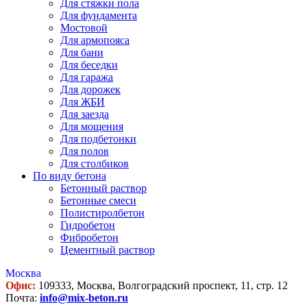
Для стяжки пола
Для фундамента
Мостовой
Для армопояса
Для бани
Для беседки
Для гаража
Для дорожек
Для ЖБИ
Для заезда
Для мощения
Для подбетонки
Для полов
Для столбиков
По виду бетона
Бетонный раствор
Бетонные смеси
Полистиролбетон
Гидробетон
Фибробетон
Цементный раствор
Москва
Офис:
109333, Москва, Волгоградский проспект, 11, стр. 12
Почта:
info@mix-beton.ru