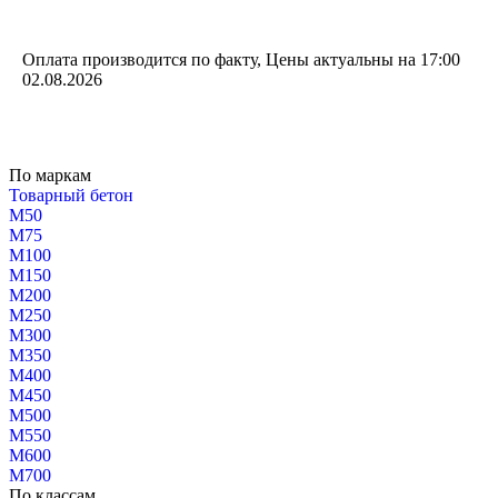
Оплата производится по факту, Цены актуальны на 17:00
02.08.2026
По маркам
Товарный бетон
М50
М75
М100
М150
М200
М250
М300
М350
М400
М450
М500
М550
М600
М700
По классам