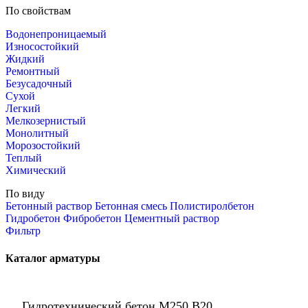
По свойствам
Водонепроницаемый
Износостойкий
Жидкий
Ремонтный
Безусадочный
Сухой
Легкий
Мелкозернистый
Монолитный
Морозостойкий
Теплый
Химический
По виду
Бетонный раствор
Бетонная смесь
Полистиролбетон
Гидробетон
Фибробетон
Цементный раствор
Фильтр
Каталог арматуры
Гидротехнический бетон М250 В20