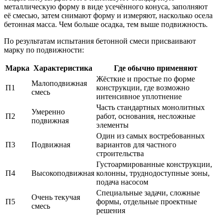
металлическую форму в виде усечённого конуса, заполняют
её смесью, затем снимают форму и измеряют, насколько осела
бетонная масса. Чем больше осадка, тем выше подвижность.
По результатам испытания бетонной смеси присваивают
марку по подвижности:
Марка
Характеристика
Где обычно применяют
Жёсткие и простые по форме
Малоподвижная
П1
конструкции, где возможно
смесь
интенсивное уплотнение
Часть стандартных монолитных
Умеренно
П2
работ, основания, несложные
подвижная
элементы
Один из самых востребованных
П3
Подвижная
вариантов для частного
строительства
Густоармированные конструкции,
П4
Высокоподвижная
колонны, труднодоступные зоны,
подача насосом
Специальные задачи, сложные
Очень текучая
П5
формы, отдельные проектные
смесь
решения