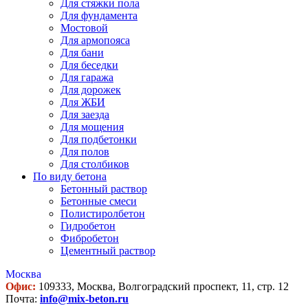
Для стяжки пола
Для фундамента
Мостовой
Для армопояса
Для бани
Для беседки
Для гаража
Для дорожек
Для ЖБИ
Для заезда
Для мощения
Для подбетонки
Для полов
Для столбиков
По виду бетона
Бетонный раствор
Бетонные смеси
Полистиролбетон
Гидробетон
Фибробетон
Цементный раствор
Москва
Офис:
109333, Москва, Волгоградский проспект, 11, стр. 12
Почта:
info@mix-beton.ru