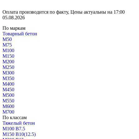
Оплата производится по факту, Цены актуальны на 17:00
05.08.2026
По маркам
Товарный бетон
М50
М75
М100
М150
М200
М250
М300
М350
М400
М450
М500
М550
М600
М700
По классам
Тяжелый бетон
М100 В7.5
М150 В10(12.5)