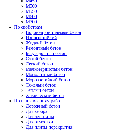
М450
М500
М550
М600
М700
По свойствам
Водонепроницаемый бетон
Износостойкий
Жидкий бетон
Ремонтный бетон
Безусадочный бетон
Сухой бетон
Легкий бетон
Мелкозернистый бетон
Монолитный бетон
Морозостойкий бетон
Тяжелый бетон
Теплый бетон
Химический бетон
По направлениям работ
Дорожный бетон
Для забора
Для лестницы
Для отмостки
Для плиты перекрытия