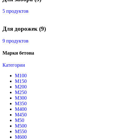
5 продуктов
Для дорожек
(9)
9 продуктов
Марки бетона
Категории
М100
М150
М200
М250
М300
М350
М400
М450
М50
М500
М550
М600