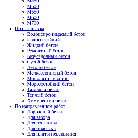
М450
М500
М550
М600
М700
По свойствам
Водонепроницаемый бетон
Износостойкий
Жидкий бетон
Ремонтный бетон
Безусадочный бетон
Сухой бетон
Легкий бетон
Мелкозернистый бетон
Монолитный бетон
Морозостойкий бетон
Тяжелый бетон
Теплый бетон
Химический бетон
По направлениям работ
Дорожный бетон
Для забора
Для лестницы
Для отмостки
Для плиты перекрытия