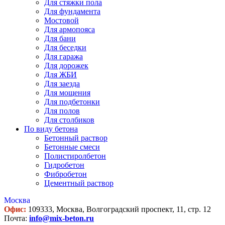
Для стяжки пола
Для фундамента
Мостовой
Для армопояса
Для бани
Для беседки
Для гаража
Для дорожек
Для ЖБИ
Для заезда
Для мощения
Для подбетонки
Для полов
Для столбиков
По виду бетона
Бетонный раствор
Бетонные смеси
Полистиролбетон
Гидробетон
Фибробетон
Цементный раствор
Москва
Офис:
109333, Москва, Волгоградский проспект, 11, стр. 12
Почта:
info@mix-beton.ru