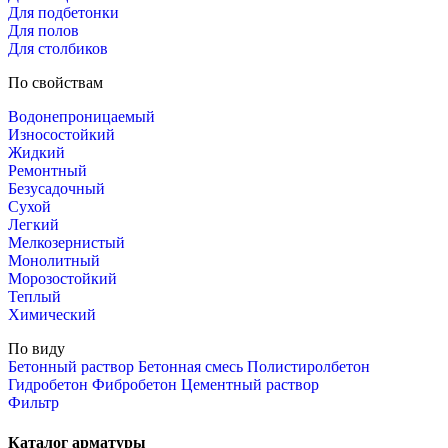
Для подбетонки
Для полов
Для столбиков
По свойствам
Водонепроницаемый
Износостойкий
Жидкий
Ремонтный
Безусадочный
Сухой
Легкий
Мелкозернистый
Монолитный
Морозостойкий
Теплый
Химический
По виду
Бетонный раствор
Бетонная смесь
Полистиролбетон
Гидробетон
Фибробетон
Цементный раствор
Фильтр
Каталог арматуры