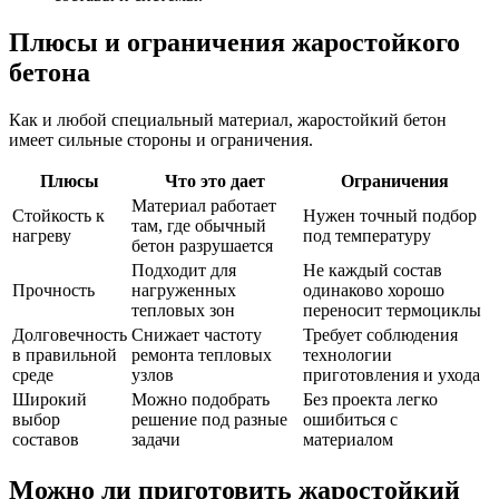
Плюсы и ограничения жаростойкого
бетона
Как и любой специальный материал, жаростойкий бетон
имеет сильные стороны и ограничения.
Плюсы
Что это дает
Ограничения
Материал работает
Стойкость к
Нужен точный подбор
там, где обычный
нагреву
под температуру
бетон разрушается
Подходит для
Не каждый состав
Прочность
нагруженных
одинаково хорошо
тепловых зон
переносит термоциклы
Долговечность
Снижает частоту
Требует соблюдения
в правильной
ремонта тепловых
технологии
среде
узлов
приготовления и ухода
Широкий
Можно подобрать
Без проекта легко
выбор
решение под разные
ошибиться с
составов
задачи
материалом
Можно ли приготовить жаростойкий